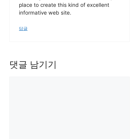
place to create this kind of excellent
informative web site.
답글
댓글 남기기
댓
글