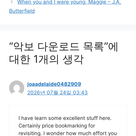
When you and I were young, Maggie – J.A.
고
Butterfield
리
“악보 다운로드 목록”에
대한 1개의 생각
joaadelaide0482909
2026년 07월 24일 03:43
I have learn some excellent stuff here.
Certainly price bookmarking for
revisiting. I wonder how much effort you