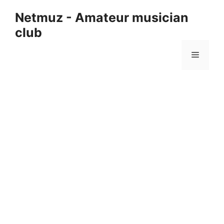
컨
Netmuz - Amateur musician
텐
club
츠
로
메
건
너
뛰
뉴
기