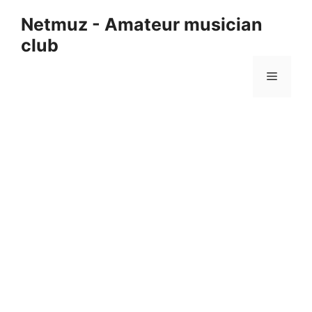
컨
Netmuz - Amateur musician
텐
club
츠
로
메
건
너
뛰
뉴
기